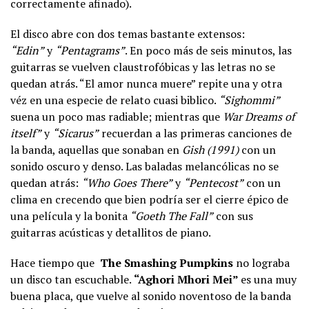
correctamente afinado).
El disco abre con dos temas bastante extensos:
“Edin”
y
“Pentagrams”
. En poco más de seis minutos, las
guitarras se vuelven claustrofóbicas y las letras no se
quedan atrás. “El amor nunca muere” repite una y otra
véz en una especie de relato cuasi biblico.
“Sighommi”
suena un poco mas radiable; mientras que
War Dreams of
itself”
y
“Sicarus”
recuerdan a las primeras canciones de
la banda, aquellas que sonaban en
Gish (1991)
con un
sonido oscuro y denso. Las baladas melancólicas no se
quedan atrás:
“Who Goes There”
y
“Pentecost”
con un
clima en crecendo que bien podría ser el cierre épico de
una película y la bonita
“Goeth The Fall”
con sus
guitarras acústicas y detallitos de piano.
Hace tiempo que
The Smashing Pumpkins
no lograba
un disco tan escuchable.
“Aghori Mhori Mei”
es una muy
buena placa, que vuelve al sonido noventoso de la banda