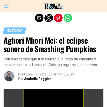
Exit mobile version
·DISCOS·
Aghori Mhori Mei: el eclipse
sonoro de Smashing Pumpkins
Con diez temas que transcurren a lo largo de cuarenta y
cinco minutos, la banda de Chicago regresa a las bateas.
Publicado
hace 2 años
el
14/10/2024
Por
Anabella Reggiani