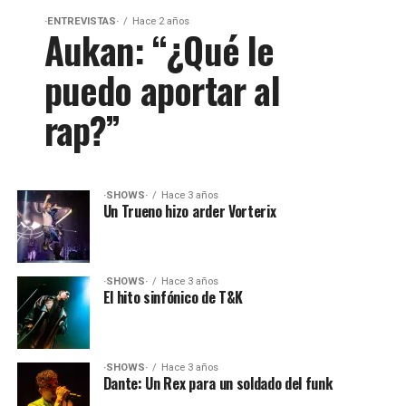
·ENTREVISTAS·
Hace 2 años
Aukan: “¿Qué le
puedo aportar al
rap?”
·SHOWS·
Hace 3 años
Un Trueno hizo arder Vorterix
·SHOWS·
Hace 3 años
El hito sinfónico de T&K
·SHOWS·
Hace 3 años
Dante: Un Rex para un soldado del funk