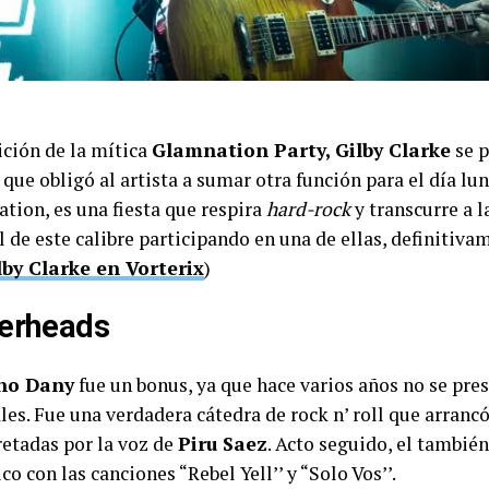
ición de la mítica
Glamnation Party,
Gilby Clarke
se p
que obligó al artista a sumar otra función para el día lun
tion, es una fiesta que respira
hard-rock
y transcurre a 
l de este calibre participando en una de ellas, definitiva
lby Clarke en Vorterix
)
verheads
no Dany
fue un bonus, ya que hace varios años no se pre
es. Fue una verdadera cátedra de rock n’ roll que arrancó
retadas por la voz de
Piru Saez
. Acto seguido, el tambié
o con las canciones “Rebel Yell’’ y “Solo Vos’’.