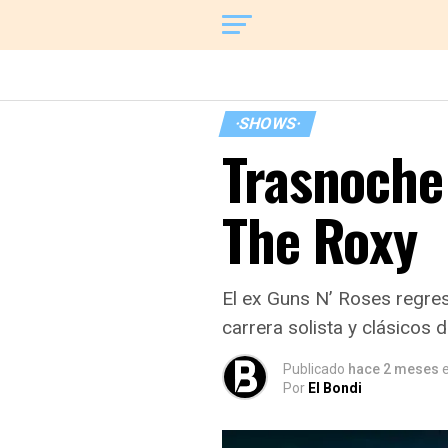
·SHOWS·
Trasnoche
The Roxy
El ex Guns N’ Roses regres
carrera solista y clásicos 
Publicado
hace 2 meses
e
Por
El Bondi