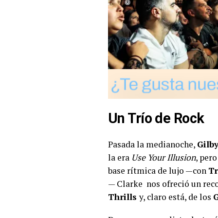
Un Trío de Rock
Pasada la medianoche,
Gilb
la era
Use Your Illusion
, per
base rítmica de lujo —con
Tr
— Clarke nos ofreció un rec
Thrills
y, claro está, de los
G