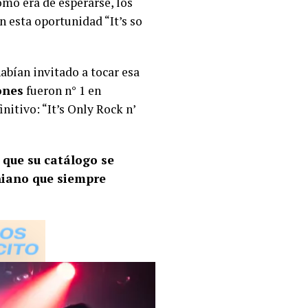
omo era de esperarse, los
n esta oportunidad “It’s so
abían invitado a tocar esa
ones
fueron n° 1 en
itivo: “It’s Only Rock n’
 que su catálogo se
oniano que siempre