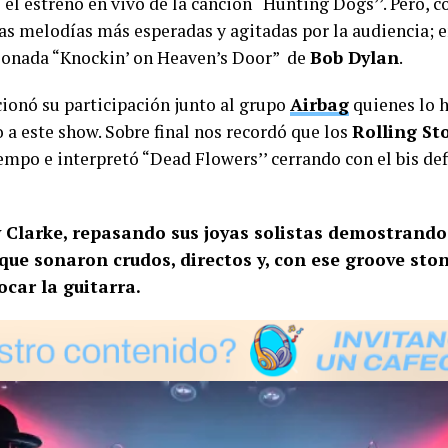
 el estreno en vivo de la canción “Hunting Dogs’’. Pero, c
las melodías más esperadas y agitadas por la audiencia; e
ersionada “Knockin’ on Heaven’s Door” de
Bob Dylan
.
ionó su participación junto al grupo
Airbag
quienes lo h
a este show. Sobre final nos recordó que los
Rolling St
po e interpretó “Dead Flowers’’ cerrando con el bis defin
by Clarke, repasando sus joyas solistas demostrando
que sonaron crudos, directos y, con ese groove st
ocar la guitarra.