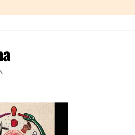
na
w.