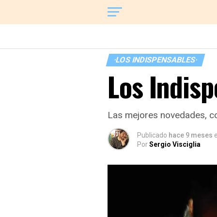
·LOS INDISPENSABLES·
Los Indis
Las mejores novedades, co
Publicado
hace 9 meses
e
Por
Sergio Visciglia