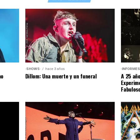
·SHOWS·
hace 3 años
·INFORMES
Dillom: Una muerte y un funeral
no
A 25 año
Experim
Fabuloso