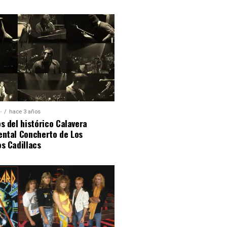
·
hace 3 años
s del histórico Calavera
ental Concherto de Los
s Cadillacs