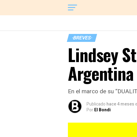
·BREVES·
Lindsey St
Argentina
En el marco de su “DUALIT
Publicado
hace 4 meses
e
Por
El Bondi