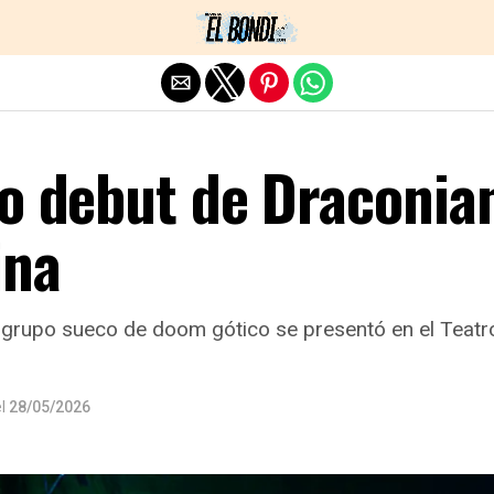
Exit mobile version
do debut de Draconia
ina
 grupo sueco de doom gótico se presentó en el Teatro
l
28/05/2026