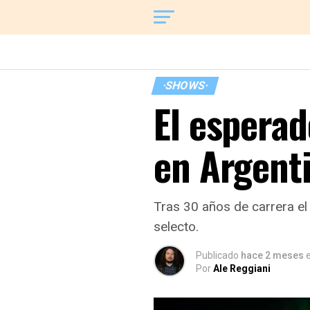
·SHOWS·
El espera
en Argent
Tras 30 años de carrera el
selecto.
Publicado
hace 2 meses
e
Por
Ale Reggiani