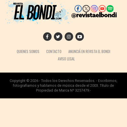
QUIENES SOMOS
CONTACTO
ANUNCIÁ EN REVISTA EL BONDI
AVISO LEGAL
Copyright © 2026 - Todos los Derechos Reservados. - Escribimos,
fotografiamos y hablamos de música desde el 2003. Título de
Propiedad de Marca Nº 3257479.-