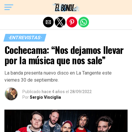
Exit mobile version
·ENTREVISTAS·
Cochecama: “Nos dejamos llevar
por la música que nos sale”
La banda presenta nuevo disco en La Tangente este
viernes 30 de septiembre.
Publicado
hace 4 años
el
28/09/2022
Por
Sergio Visciglia