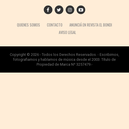
QUIENES SOMOS
CONTACTO
ANUNCIÁ EN REVISTA EL BONDI
AVISO LEGAL
Copyright © 2026 - Todos los Derechos Reservados. - Escribimos,
fotografiamos y hablamos de música desde el 2003. Título de
Propiedad de Marca Nº 3257479.-