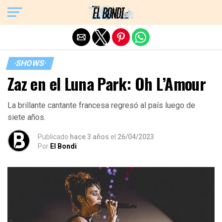
Exit mobile version
·SHOWS·
Zaz en el Luna Park: Oh L’Amour
La brillante cantante francesa regresó al país luego de
siete años.
Publicado
hace 3 años
el
26/04/2023
Por
El Bondi