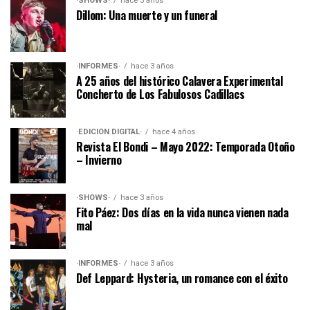
·SHOWS·
hace 3 años
Dillom: Una muerte y un funeral
·INFORMES·
hace 3 años
A 25 años del histórico Calavera Experimental
Concherto de Los Fabulosos Cadillacs
·EDICIÓN DIGITAL·
hace 4 años
Revista El Bondi – Mayo 2022: Temporada Otoño
– Invierno
·SHOWS·
hace 3 años
Fito Páez: Dos días en la vida nunca vienen nada
mal
·INFORMES·
hace 3 años
Def Leppard: Hysteria, un romance con el éxito