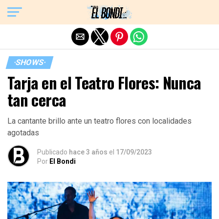
Exit mobile version
·SHOWS·
Tarja en el Teatro Flores: Nunca
tan cerca
La cantante brillo ante un teatro flores con localidades
agotadas
Publicado
hace 3 años
el
17/09/2023
Por
El Bondi