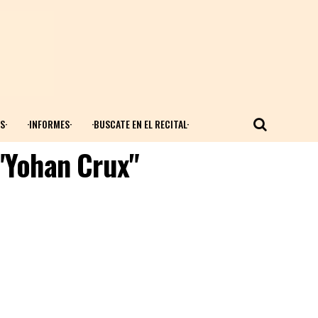
S·
·INFORMES·
·BUSCATE EN EL RECITAL·
 "Yohan Crux"