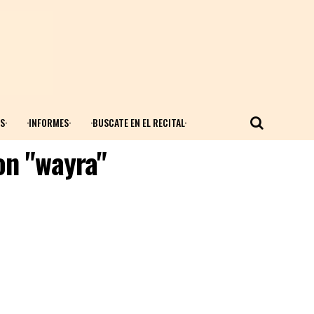
S·
·INFORMES·
·BUSCATE EN EL RECITAL·
on "wayra"