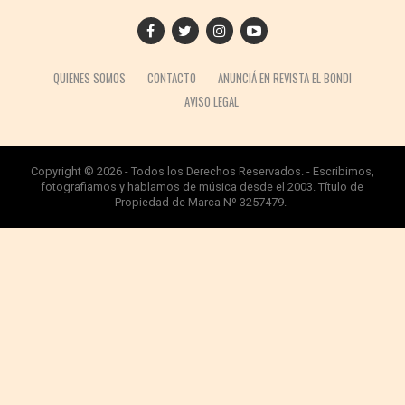
QUIENES SOMOS
CONTACTO
ANUNCIÁ EN REVISTA EL BONDI
AVISO LEGAL
Copyright © 2026 - Todos los Derechos Reservados. - Escribimos,
fotografiamos y hablamos de música desde el 2003. Título de
Propiedad de Marca Nº 3257479.-