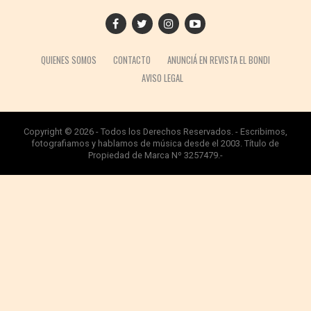
QUIENES SOMOS
CONTACTO
ANUNCIÁ EN REVISTA EL BONDI
AVISO LEGAL
Copyright © 2026 - Todos los Derechos Reservados. - Escribimos,
fotografiamos y hablamos de música desde el 2003. Título de
Propiedad de Marca Nº 3257479.-