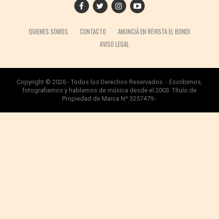
QUIENES SOMOS
CONTACTO
ANUNCIÁ EN REVISTA EL BONDI
AVISO LEGAL
Copyright © 2026 - Todos los Derechos Reservados. - Escribimos,
fotografiamos y hablamos de música desde el 2003. Título de
Propiedad de Marca Nº 3257479.-