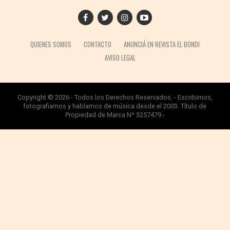
QUIENES SOMOS
CONTACTO
ANUNCIÁ EN REVISTA EL BONDI
AVISO LEGAL
Copyright © 2026 - Todos los Derechos Reservados. - Escribimos,
fotografiamos y hablamos de música desde el 2003. Título de
Propiedad de Marca Nº 3257479.-