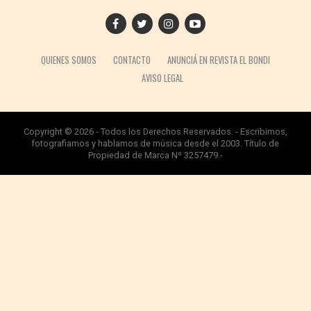
QUIENES SOMOS
CONTACTO
ANUNCIÁ EN REVISTA EL BONDI
AVISO LEGAL
Copyright © 2026 - Todos los Derechos Reservados. - Escribimos,
fotografiamos y hablamos de música desde el 2003. Título de
Propiedad de Marca Nº 3257479.-