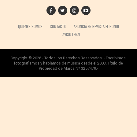
QUIENES SOMOS
CONTACTO
ANUNCIÁ EN REVISTA EL BONDI
AVISO LEGAL
Copyright © 2026 - Todos los Derechos Reservados. - Escribimos,
fotografiamos y hablamos de música desde el 2003. Título de
Propiedad de Marca Nº 3257479.-