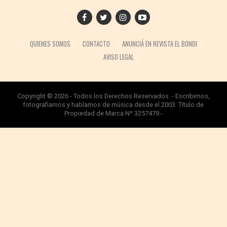
QUIENES SOMOS
CONTACTO
ANUNCIÁ EN REVISTA EL BONDI
AVISO LEGAL
Copyright © 2026 - Todos los Derechos Reservados. - Escribimos,
fotografiamos y hablamos de música desde el 2003. Título de
Propiedad de Marca Nº 3257479.-