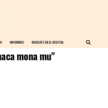
S·
·INFORMES·
·BUSCATE EN EL RECITAL·
"maca mona mu"