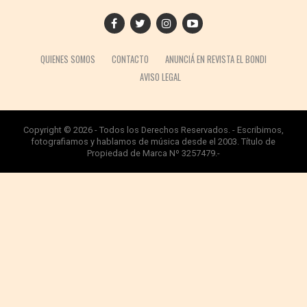
QUIENES SOMOS
CONTACTO
ANUNCIÁ EN REVISTA EL BONDI
AVISO LEGAL
Copyright © 2026 - Todos los Derechos Reservados. - Escribimos,
fotografiamos y hablamos de música desde el 2003. Título de
Propiedad de Marca Nº 3257479.-