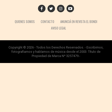
QUIENES SOMOS
CONTACTO
ANUNCIÁ EN REVISTA EL BONDI
AVISO LEGAL
Copyright © 2026 - Todos los Derechos Reservados. - Escribimos,
fotografiamos y hablamos de música desde el 2003. Título de
Propiedad de Marca Nº 3257479.-