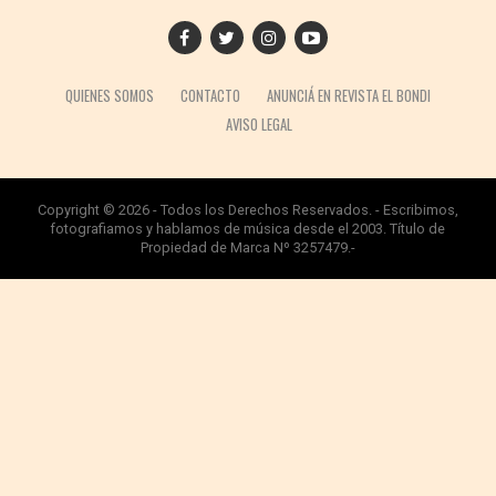
QUIENES SOMOS
CONTACTO
ANUNCIÁ EN REVISTA EL BONDI
AVISO LEGAL
Copyright © 2026 - Todos los Derechos Reservados. - Escribimos,
fotografiamos y hablamos de música desde el 2003. Título de
Propiedad de Marca Nº 3257479.-