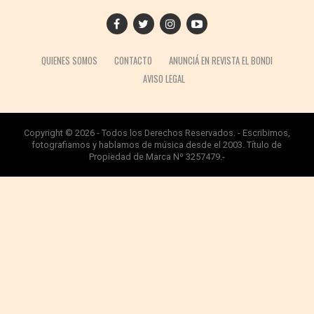
QUIENES SOMOS
CONTACTO
ANUNCIÁ EN REVISTA EL BONDI
AVISO LEGAL
Copyright © 2026 - Todos los Derechos Reservados. - Escribimos,
fotografiamos y hablamos de música desde el 2003. Título de
Propiedad de Marca Nº 3257479.-