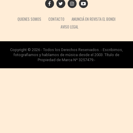
QUIENES SOMOS
CONTACTO
ANUNCIÁ EN REVISTA EL BONDI
AVISO LEGAL
Copyright © 2026 - Todos los Derechos Reservados. - Escribimos,
fotografiamos y hablamos de música desde el 2003. Título de
Propiedad de Marca Nº 3257479.-