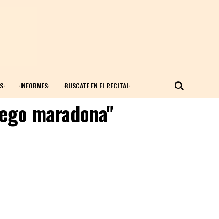
S·
·INFORMES·
·BUSCATE EN EL RECITAL·
diego maradona"