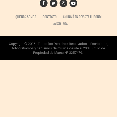
QUIENES SOMOS
CONTACTO
ANUNCIÁ EN REVISTA EL BONDI
AVISO LEGAL
Copyright © 2026 - Todos los Derechos Reservados. - Escribimos,
fotografiamos y hablamos de música desde el 2003. Título de
Propiedad de Marca Nº 3257479.-