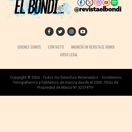
QUIENES SOMOS
CONTACTO
ANUNCIÁ EN REVISTA EL BONDI
AVISO LEGAL
Copyright © 2026 - Todos los Derechos Reservados. - Escribimos,
fotografiamos y hablamos de música desde el 2003. Título de
Propiedad de Marca Nº 3257479.-