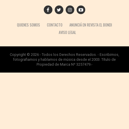
QUIENES SOMOS
CONTACTO
ANUNCIÁ EN REVISTA EL BONDI
AVISO LEGAL
Copyright © 2026 - Todos los Derechos Reservados. - Escribimos,
fotografiamos y hablamos de música desde el 2003. Título de
Propiedad de Marca Nº 3257479.-