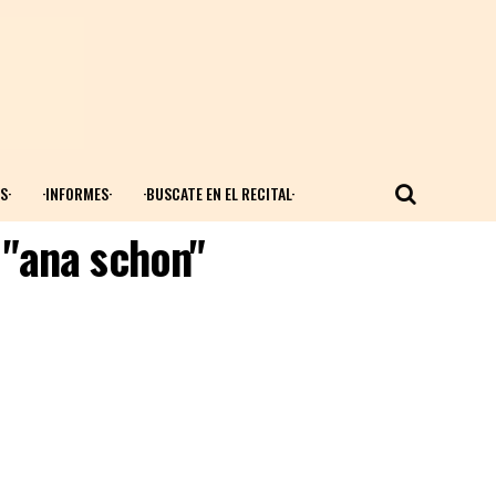
S·
·INFORMES·
·BUSCATE EN EL RECITAL·
 "ana schon"