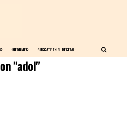
S·
·INFORMES·
·BUSCATE EN EL RECITAL·
on "adol"