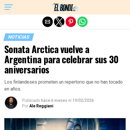
Exit mobile version
NOTICIAS
Sonata Arctica vuelve a
Argentina para celebrar sus 30
aniversarios
Los finlandeses prometen un repertorio que no han tocado
en años.
Publicado
hace 6 meses
el
19/02/2026
Por
Ale Reggiani