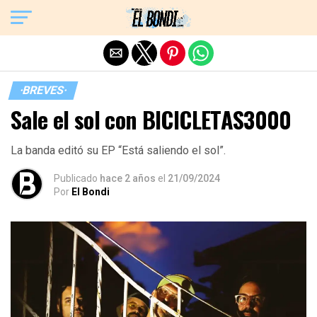
Exit mobile version
·BREVES·
Sale el sol con BICICLETAS3000
La banda editó su EP “Está saliendo el sol”.
Publicado
hace 2 años
el
21/09/2024
Por
El Bondi