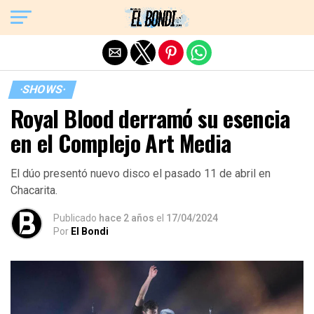
Exit mobile version
·SHOWS·
Royal Blood derramó su esencia
en el Complejo Art Media
El dúo presentó nuevo disco el pasado 11 de abril en
Chacarita.
Publicado
hace 2 años
el
17/04/2024
Por
El Bondi