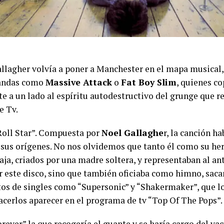
llagher volvía a poner a Manchester en el mapa musical, 
bandas como
Massive Attack
o
Fat Boy Slim
, quienes co
e a un lado al espíritu autodestructivo del grunge que 
e Tv.
 Roll Star”. Compuesta por
Noel Gallaghe
r, la canción h
de sus orígenes. No nos olvidemos que tanto él como su 
aja, criados por una madre soltera, y representaban al an
rir este disco, sino que también oficiaba como himno, sac
os de singles como “Supersonic” y “Shakermaker”, que lo
hacerlos aparecer en el programa de tv “Top Of The Pops”.
orever” la que recogería el guante y se haría cargo del va