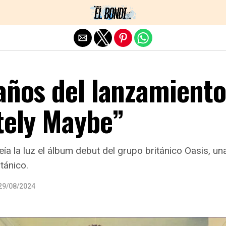
Exit mobile version
años del lanzamiento
tely Maybe”
a la luz el álbum debut del grupo británico Oasis, un
itánico.
29/08/2024