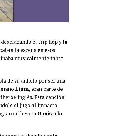
desplazando el trip hop y la
paban la escena en esos
reinaba musicalmente tanto
abla de su anhelo por ser una
hermano
Liam
, eran parte de
tihéroe inglés. Esta canción
andole el jugo al impacto
graron llevar a
Oasis
a lo
cío musical dejado por la