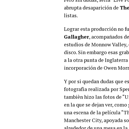
abrupta desaparición de
The
listas.
Lograr esta producción no fu
Gallagher
, acompañados d
estudios de Monnow Valley, e
disco. Sin embargo esas grab
a la otra punta de Inglaterr
incorporación de Owen Morri
Y por si quedan dudas que es
fotografìa realizada por Spe
tambièn hizo las fotos de “
en la que se dejan ver, como
una escena de la película “T
Manchester City, apoyada sob
alrededor de una mesa en la