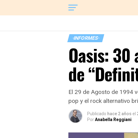
·INFORMES·
Oasis: 30 
de “Defini
El 29 de Agosto de 1994 veí
pop y el rock alternativo br
Publicado
hace 2 años
el
Por
Anabella Reggiani