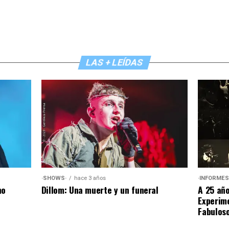
LAS + LEÍDAS
·SHOWS·
hace 3 años
·INFORMES
Dillom: Una muerte y un funeral
no
A 25 año
Experim
Fabuloso