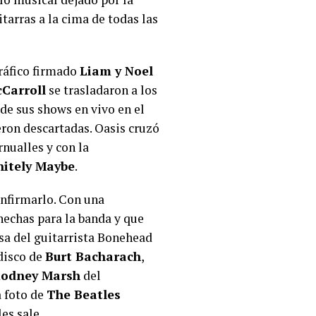
uitarras a la cima de todas las
gráfico firmado
Liam y Noel
Carroll
se trasladaron a los
 de sus shows en vivo en el
eron descartadas. Oasis cruzó
rnualles y con la
nitely Maybe
.
onfirmarlo. Con una
hechas para la banda y que
sa del guitarrista Bonehead
 disco de
Burt Bacharach
,
odney Marsh
del
a foto de
The Beatles
les sale.