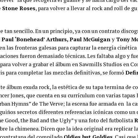
 Stone Roses
, para volver a llevar al rock and roll de g
e tan sencillo. En un principio, ya con un contrato disco
e
Paul ‘Bonehead’ Arthurs, Paul McGuigan
y
Tony Mc
n las fronteras galesas para capturar la energía cinética
aciones fueron demasiado técnicas. Les faltaba algo y fu
a para volver a grabar el álbum en Sawmills Studios en Co
s para completar las mezclas definitivas, se formó
Defi
te álbum exuda rock, la estética de su tapa termina de c
ncer Jones, que cuenta en su currículum con varias tapas 
Urban Hymns” de The Verve; la escena fue armada en la ca
 guiños secretos diferentes referencias icónicas como un
he Good, the Bad and the Ugly” y una foto del futbolista
R
re la chimenea. Dicen que la idea original era replicar l
 contratapa del compilado
Oldies but Goldies
. Casi que 