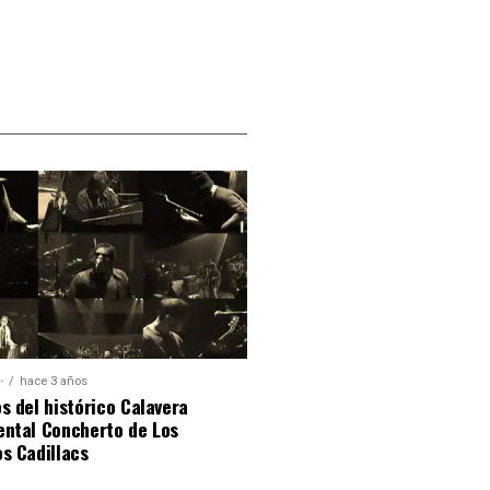
·
hace 3 años
s del histórico Calavera
ental Concherto de Los
s Cadillacs