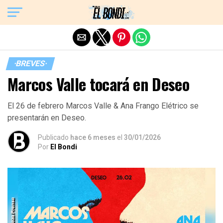
Exit mobile version
·BREVES·
Marcos Valle tocará en Deseo
El 26 de febrero Marcos Valle & Ana Frango Elétrico se
presentarán en Deseo.
Publicado
hace 6 meses
el
30/01/2026
Por
El Bondi