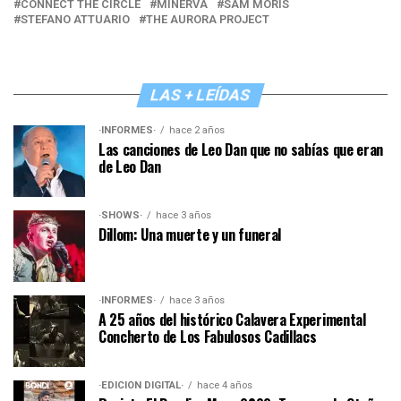
CONNECT THE CIRCLE
MINERVA
SAM MORIS
STEFANO ATTUARIO
THE AURORA PROJECT
LAS + LEÍDAS
·INFORMES·
hace 2 años
Las canciones de Leo Dan que no sabías que eran
de Leo Dan
·SHOWS·
hace 3 años
Dillom: Una muerte y un funeral
·INFORMES·
hace 3 años
A 25 años del histórico Calavera Experimental
Concherto de Los Fabulosos Cadillacs
·EDICIÓN DIGITAL·
hace 4 años