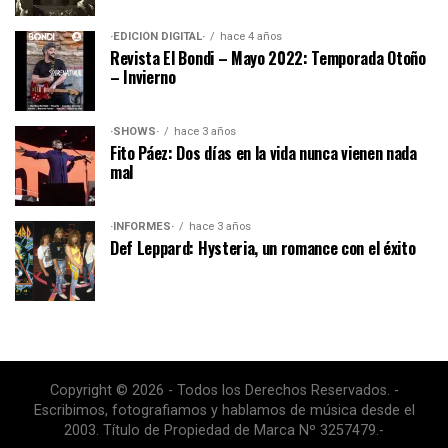
·EDICIÓN DIGITAL·
hace 4 años
Revista El Bondi – Mayo 2022: Temporada Otoño
– Invierno
·SHOWS·
hace 3 años
Fito Páez: Dos días en la vida nunca vienen nada
mal
·INFORMES·
hace 3 años
Def Leppard: Hysteria, un romance con el éxito
Copyright © 2026 - Todos los Derechos Reservados. -
Escribimos, fotografiamos y hablamos de música desde el
2003. Título de Propiedad de Marca Nº 3257479.-