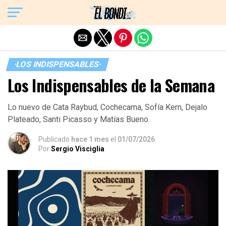
Exit mobile version
·LOS INDISPENSABLES·
Los Indispensables de la Semana
Lo nuevo de Cata Raybud, Cochecama, Sofía Kern, Dejalo
Plateado, Santi Picasso y Matías Bueno.
Publicado
hace 1 mes
el
01/07/2026
Por
Sergio Visciglia