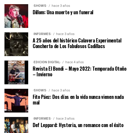
·SHOWS·
hace 3 años
Dillom: Una muerte y un funeral
·INFORMES·
hace 3 años
A 25 años del histórico Calavera Experimental
Concherto de Los Fabulosos Cadillacs
·EDICIÓN DIGITAL·
hace 4 años
Revista El Bondi – Mayo 2022: Temporada Otoño
– Invierno
·SHOWS·
hace 3 años
Fito Páez: Dos días en la vida nunca vienen nada
mal
·INFORMES·
hace 3 años
Def Leppard: Hysteria, un romance con el éxito