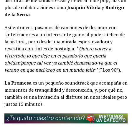
disfrutar de melodías frescas y fieles al indie pop; más un
plus de colaboraciones como
Joaquín Vitola
y
Rodrigo
de la Serna
.
Así entonces, pasamos de canciones de desamor con
sintetizadores a un interesante guiño al poder cíclico de
la historia, pero desde una mirada esperanzadora y
revestida con tintes de nostalgia.
‘’Quiero volver a
vivir/todo lo que deje en el pasado/lo que quería
olvidar/porque tal vez ya cambié demasiado/ya que el
verano en que nací/creo en un mundo feliz’’
(“Los 90”).
La Promesa
es un pequeño soundtrack que acompaña en
momentos de tranquilidad y desconexión, y, por qué no,
también es una invitación al disfrute en unos ideales pero
justos 15 minutos.