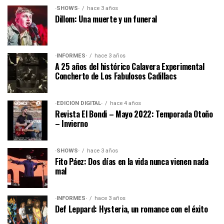
·SHOWS·
hace 3 años
Dillom: Una muerte y un funeral
·INFORMES·
hace 3 años
A 25 años del histórico Calavera Experimental
Concherto de Los Fabulosos Cadillacs
·EDICIÓN DIGITAL·
hace 4 años
Revista El Bondi – Mayo 2022: Temporada Otoño
– Invierno
·SHOWS·
hace 3 años
Fito Páez: Dos días en la vida nunca vienen nada
mal
·INFORMES·
hace 3 años
Def Leppard: Hysteria, un romance con el éxito