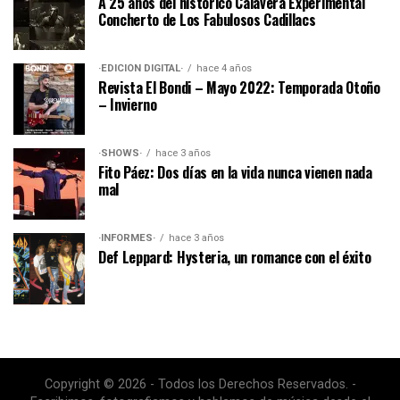
A 25 años del histórico Calavera Experimental
Concherto de Los Fabulosos Cadillacs
·EDICIÓN DIGITAL·
hace 4 años
Revista El Bondi – Mayo 2022: Temporada Otoño
– Invierno
·SHOWS·
hace 3 años
Fito Páez: Dos días en la vida nunca vienen nada
mal
·INFORMES·
hace 3 años
Def Leppard: Hysteria, un romance con el éxito
Copyright © 2026 - Todos los Derechos Reservados. -