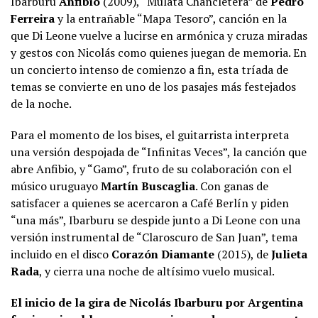
Ibarburu
Anfibio
(2009), “Mulata Chancletera” de
Pedro
Ferreira
y la entrañable “Mapa Tesoro”, canción en la
que Di Leone vuelve a lucirse en armónica y cruza miradas
y gestos con Nicolás como quienes juegan de memoria. En
un concierto intenso de comienzo a fin, esta tríada de
temas se convierte en uno de los pasajes más festejados
de la noche.
Para el momento de los bises, el guitarrista interpreta
una versión despojada de “Infinitas Veces”, la canción que
abre Anfibio, y “Gamo”, fruto de su colaboración con el
músico uruguayo
Martín Buscaglia
. Con ganas de
satisfacer a quienes se acercaron a Café Berlín y piden
“una más”, Ibarburu se despide junto a Di Leone con una
versión instrumental de “Claroscuro de San Juan”, tema
incluido en el disco
Corazón Diamante
(2015), de
Julieta
Rada
, y cierra una noche de altísimo vuelo musical.
El inicio de la gira de Nicolás Ibarburu por Argentina