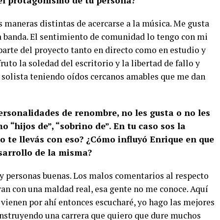
 el protagonismo de tu persona?
 maneras distintas de acercarse a la música. Me gusta
 la banda. El sentimiento de comunidad lo tengo con mi
arte del proyecto tanto en directo como en estudio y
uto la soledad del escritorio y la libertad de fallo y
o solista teniendo oídos cercanos amables que me dan
ersonalidades de renombre, no les gusta o no les
o “hijos de”, “sobrino de”. En tu caso sos la
o te llevás con eso? ¿Cómo influyó Enrique en que
esarrollo de la misma?
 y personas buenas. Los malos comentarios al respecto
van con una maldad real, esa gente no me conoce. Aquí
s vienen por ahí entonces escucharé, yo hago las mejores
onstruyendo una carrera que quiero que dure muchos