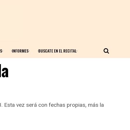
S·
·INFORMES·
·BUSCATE EN EL RECITAL·
la
3. Esta vez será con fechas propias, más la