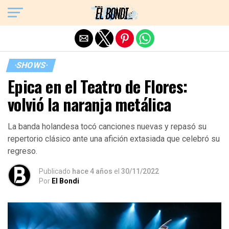
Exit mobile version
·SHOWS·
Epica en el Teatro de Flores:
volvió la naranja metálica
La banda holandesa tocó canciones nuevas y repasó su
repertorio clásico ante una afición extasiada que celebró su
regreso.
Publicado
hace 4 años
el
30/11/2022
Por
El Bondi