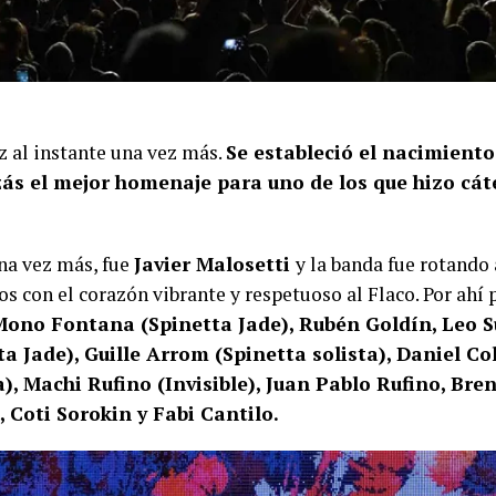
uz al instante una vez más.
Se estableció el nacimient
izás el mejor homenaje para uno de los que hizo cát
na vez más, fue
Javier Malosetti
y la banda fue rotando
os con el corazón vibrante y respetuoso al Flaco. Por ahí
Mono Fontana (Spinetta Jade), Rubén Goldín, Leo Su
a Jade), Guille Arrom (Spinetta solista), Daniel C
), Machi Rufino (Invisible), Juan Pablo Rufino, Bre
 Coti Sorokin y Fabi Cantilo.