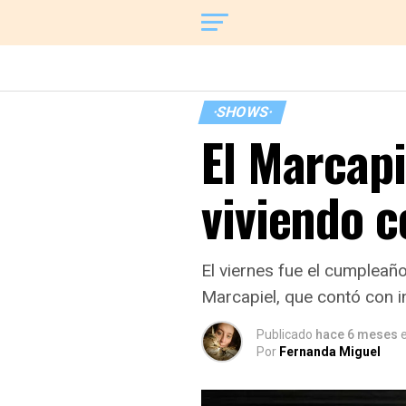
·SHOWS·
El Marcapi
viviendo 
El viernes fue el cumpleaño
Marcapiel, que contó con i
Publicado
hace 6 meses
e
Por
Fernanda Miguel