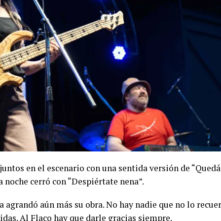
s juntos en el escenario con una sentida versión de “Qued
la noche cerró con “Despiértate nena”.
ta agrandó aún más su obra. No hay nadie que no lo recue
das. Al Flaco hay que darle gracias siempre.