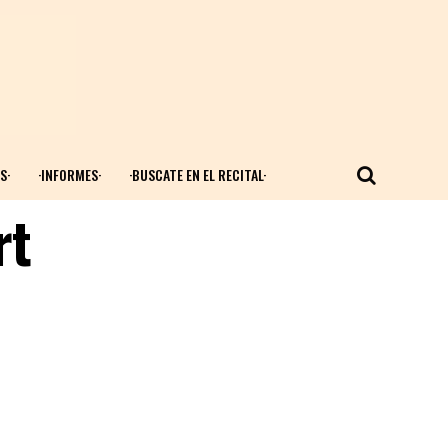
S·
·INFORMES·
·BUSCATE EN EL RECITAL·
rt