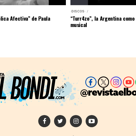
·DISCOS·
lica Afectiva” de Paula
“Turr4zo”, la Argentina como
musical