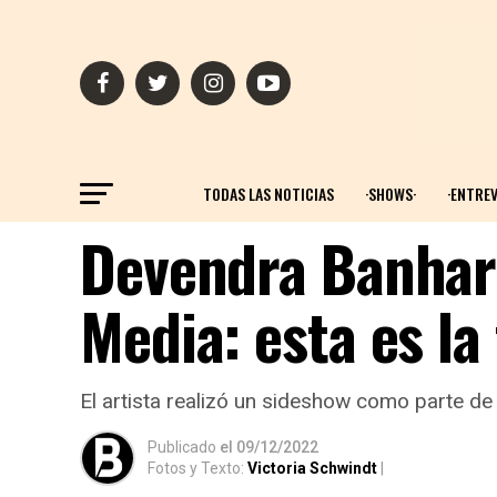
TODAS LAS NOTICIAS
·SHOWS·
·ENTREV
Devendra Banhart
Media: esta es la
El artista realizó un sideshow como parte de 
Publicado
el
09/12/2022
Fotos y Texto:
Victoria Schwindt
|