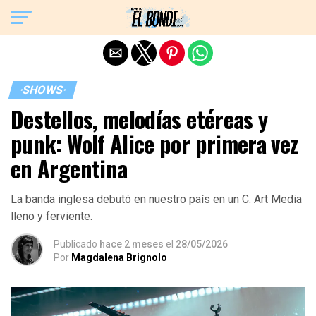
Exit mobile version
·SHOWS·
Destellos, melodías etéreas y
punk: Wolf Alice por primera vez
en Argentina
La banda inglesa debutó en nuestro país en un C. Art Media
lleno y ferviente.
Publicado
hace 2 meses
el
28/05/2026
Por
Magdalena Brignolo