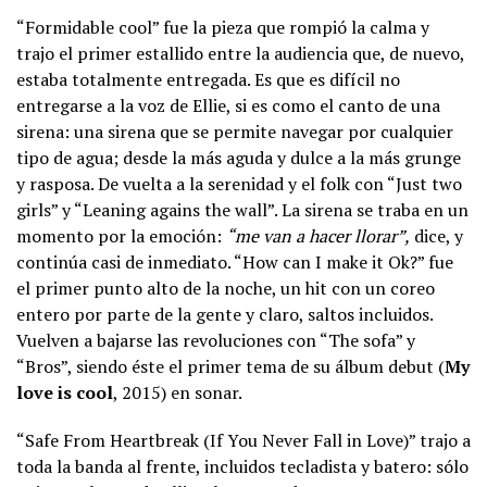
“Formidable cool” fue la pieza que rompió la calma y
trajo el primer estallido entre la audiencia que, de nuevo,
estaba totalmente entregada. Es que es difícil no
entregarse a la voz de Ellie, si es como el canto de una
sirena: una sirena que se permite navegar por cualquier
tipo de agua; desde la más aguda y dulce a la más grunge
y rasposa. De vuelta a la serenidad y el folk con “Just two
girls” y “Leaning agains the wall”. La sirena se traba en un
momento por la emoción:
“me van a hacer llorar”,
dice, y
continúa casi de inmediato. “How can I make it Ok?” fue
el primer punto alto de la noche, un hit con un coreo
entero por parte de la gente y claro, saltos incluidos.
Vuelven a bajarse las revoluciones con “The sofa” y
“Bros”, siendo éste el primer tema de su álbum debut (
My
love is cool
, 2015) en sonar.
“Safe From Heartbreak (If You Never Fall in Love)” trajo a
toda la banda al frente, incluidos tecladista y batero: sólo