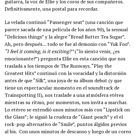
guitarra, la voz de Ellie y los coros de sus compañeros.
Definitivamente, una postal para recordar.
La velada continuó “Passenger seat” (una canción que
parece sacada de una película de los años 90), la sensual
“Delicious things” y la alegre “Bread Butter Tea Sugar”.
Ah, pero después… todo se fue al demonio con “Yuk Foo”.
“I feel it coming, is it exciting?”
(“lo siento venir, ¿es
emocionante?”) pregunta Ellie en esta canción que nos
traslada a los tiempos de The Runways. “Play the
Greatest Hits” continuó con la voracidad y la distorsión
antes de que “Silk”, una joya de su álbum debut (y que
tiene un espectacular momento en el soundtrack de
Trainspotting II), nos traslade a una atmósfera etérea
mientras su ritmo, por momentos, nos invita a marchar.
Lo etéreo se extendió unos minutos más con “Lipstick on
the Glass”; le siguió la crudeza de “Giant peach” y el el
rock-pop alternativo de “Smile”, puntos álgidos previos
al bis. Con unos minutos de descanso y luego de un coreo