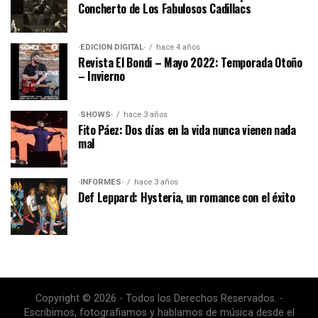
Concherto de Los Fabulosos Cadillacs
·EDICIÓN DIGITAL·
hace 4 años
Revista El Bondi – Mayo 2022: Temporada Otoño
– Invierno
·SHOWS·
hace 3 años
Fito Páez: Dos días en la vida nunca vienen nada
mal
·INFORMES·
hace 3 años
Def Leppard: Hysteria, un romance con el éxito
Copyright © 2026 - Todos los Derechos Reservados. -
Escribimos, fotografiamos y hablamos de música desde el