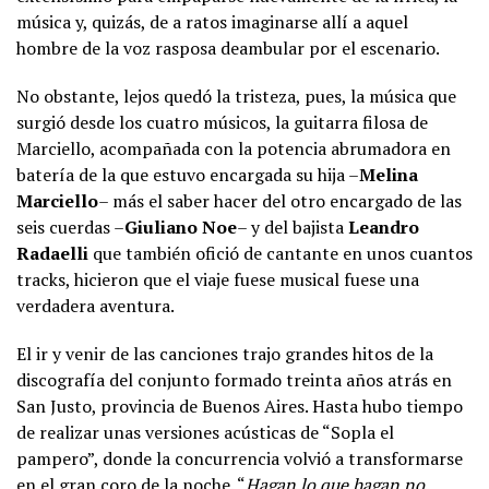
música y, quizás, de a ratos imaginarse allí a aquel
hombre de la voz rasposa deambular por el escenario.
No obstante, lejos quedó la tristeza, pues, la música que
surgió desde los cuatro músicos, la guitarra filosa de
Marciello, acompañada con la potencia abrumadora en
batería de la que estuvo encargada su hija –
Melina
Marciello
– más el saber hacer del otro encargado de las
seis cuerdas –
Giuliano Noe
– y del bajista
Leandro
Radaelli
que también ofició de cantante en unos cuantos
tracks, hicieron que el viaje fuese musical fuese una
verdadera aventura.
El ir y venir de las canciones trajo grandes hitos de la
discografía del conjunto formado treinta años atrás en
San Justo, provincia de Buenos Aires. Hasta hubo tiempo
de realizar unas versiones acústicas de “Sopla el
pampero”, donde la concurrencia volvió a transformarse
en el gran coro de la noche. “
Hagan lo que hagan no